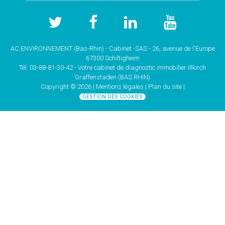
AC ENVIRONNEMENT (Bas-Rhin) - Cabinet -SAS - 26, avenue de l'Europe
67300 Schiltigheim
Tél. 03-88-81-30-42 - Votre cabinet de
diagnostic immobilier Illkirch
Graffenstaden (BAS RHIN)
Copyright © 2026 |
Mentions légales |
Plan du site
|
GESTION DES COOKIES