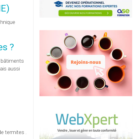
NE)
chnique
es ?
 bâtiments
ais aussi
de termites .