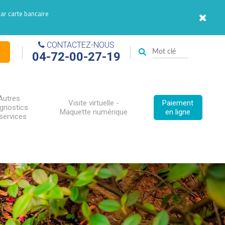
par carte bancaire
CONTACTEZ-NOUS
04-72-00-27-19
Autres
Visite virtuelle -
Paiement
agnostics
Maquette numérique
en ligne
services