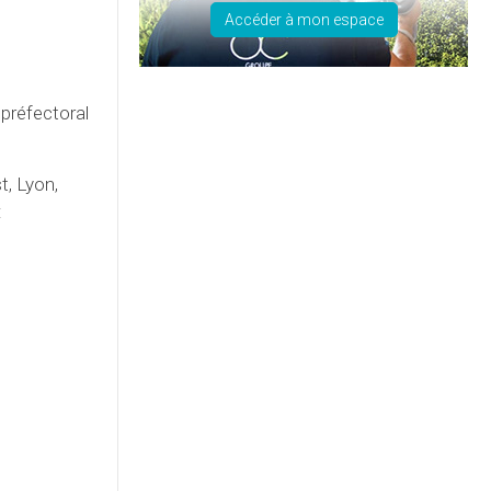
Accéder à mon espace
 préfectoral
t, Lyon,
: