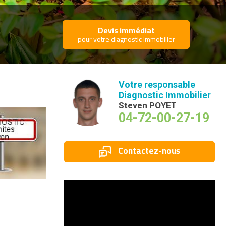
Devis immédiat
pour votre diagnostic immobilier
Votre responsable
Diagnostic Immobilier
Steven POYET
04-72-00-27-19
Contactez-nous