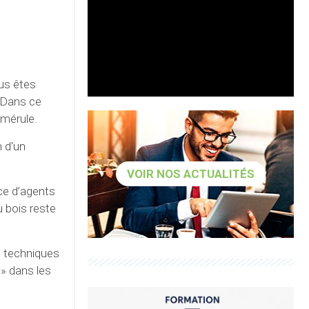
us êtes
 Dans ce
 mérule.
n d'un
VOIR NOS ACTUALITÉS
ce d’agents
u bois reste
cs techniques
 » dans les