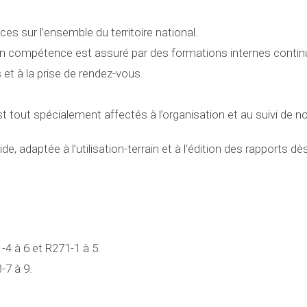
s sur l’ensemble du territoire national.
 en compétence est assuré par des formations internes contin
 et à la prise de rendez-vous.
t tout spécialement affectés à l’organisation et au suivi de n
de, adaptée à l’utilisation-terrain et à l’édition des rapports dès
1-4 à 6 et R271-1 à 5.
-7 à 9.