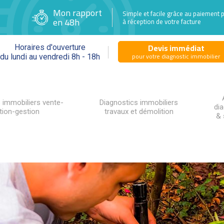
Mon rapport
Simple et facile grâce au paiement 
en 48h
à réception de votre facture
Devis immédiat
Horaires d'ouverture
pour votre diagnostic immobilier
du lundi au vendredi 8h - 18h
 immobiliers vente-
Diagnostics immobiliers
di
tion-gestion
travaux et démolition
& 