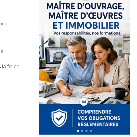
ues.
os
 la fin de