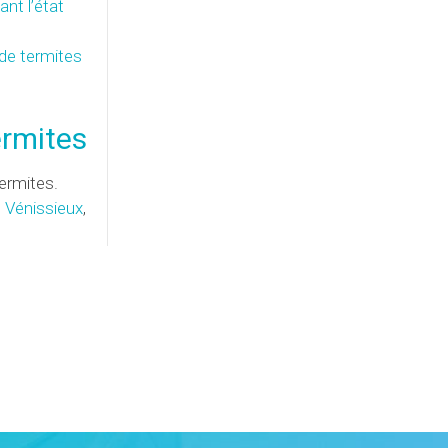
nt l’état
 de termites
ermites
ermites.
,
Vénissieux
,