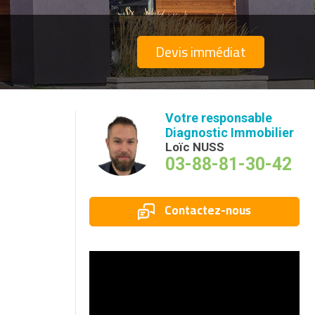
Devis immédiat
Votre responsable
Diagnostic Immobilier
Loïc NUSS
03-88-81-30-42
Contactez-nous