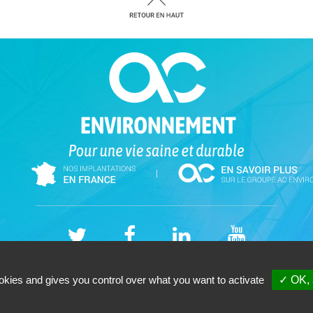
|
VIRONNEMENT (Bas-Rhin) - Cabinet -SAS - 26, avenue de l'Europe 67300 Schilt
okies and gives you control over what you want to activate
✓ OK, 
Tél. 03-88-81-30-42 - Votre cabinet de
diagnostic immobilier à Strasbourg
Copyright © 2026 |
Mentions légales |
Plan du site
|
GESTION DES COOKIES