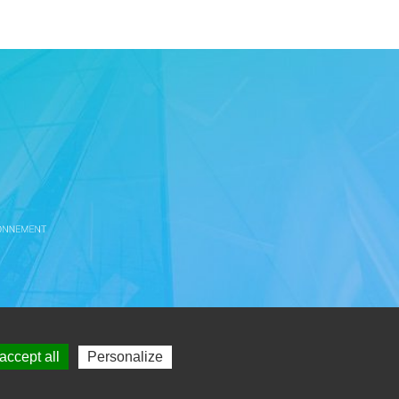
igheim
accept all
Personalize