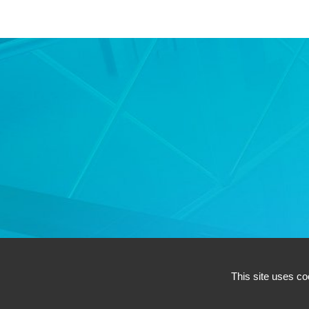
AC EN
This site uses co