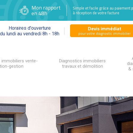
Mon rapport
Simple et facile grâce au paiement 
en 48h
à réception de votre facture
Devis immédiat
Horaires d'ouverture
pour votre diagnostic immobilier
du lundi au vendredi 8h - 18h
 immobiliers vente-
Diagnostics immobiliers
di
tion-gestion
travaux et démolition
& 